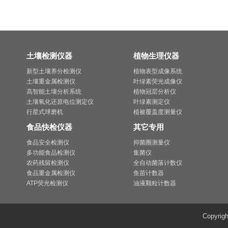
土壤检测仪器
植物生理仪器
新型土壤养分检测仪
植物表型成像系统
土壤重金属检测仪
叶绿素荧光成像仪
高智能土壤分析系统
植物冠层分析仪
土壤氧化还原电位测定仪
叶绿素测定仪
行星式球磨机
植被覆盖度测量仪
食品快检仪器
其它专用
食品安全检测仪
抑菌圈测量仪
多功能食品检测仪
集菌仪
农药残留检测仪
全自动菌落计数仪
食品重金属检测仪
鱼苗计数器
ATP荧光检测仪
油液颗粒计数器
Copyri