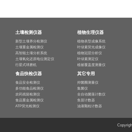
土壤检测仪器
植物生理仪器
新型土壤养分检测仪
植物表型成像系统
土壤重金属检测仪
叶绿素荧光成像仪
高智能土壤分析系统
植物冠层分析仪
土壤氧化还原电位测定仪
叶绿素测定仪
行星式球磨机
植被覆盖度测量仪
食品快检仪器
其它专用
食品安全检测仪
抑菌圈测量仪
多功能食品检测仪
集菌仪
农药残留检测仪
全自动菌落计数仪
食品重金属检测仪
鱼苗计数器
ATP荧光检测仪
油液颗粒计数器
Copyri